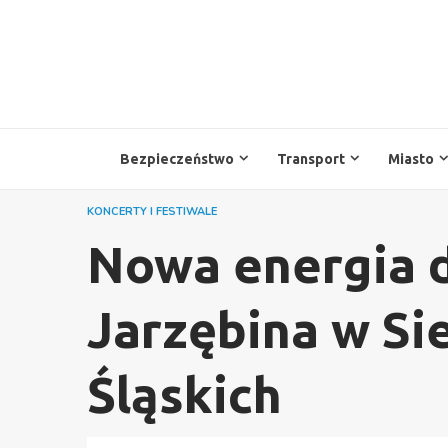
Przejdź
do
treści
Bezpieczeństwo
Transport
Miasto
KONCERTY I FESTIWALE
Nowa energia 
Jarzębina w S
Śląskich