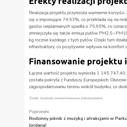
Efekty realizacji projek
Realizacja projektu przyniosła wymierne korzyści
się o imponujące 74,53%, co przekłada się na r
gazów cieplarnianych spadła o 75,95%, co oznacz
zmniejszyła się także emisja pyłów PM2,5 i PM1
kg rocznie każdego z tych pyłów. Dzięki tym dzi
infrastruktury, co pozytywnie wpływa na komfort 
Finansowanie projektu i
Łączna wartość projektu wyniosła 1 145 747,40 z
została pokryta z Funduszy Europejskich. Obecnie 
zagospodarowaniu terenu wokół budynku, co dodat
Źródło: facebook.com/siemianowice.dobreboslaskie
Kontynuuj
Poprzedni:
Rodzinny piknik z muzyką i atrakcjami w Park
czytanie
Jordana!