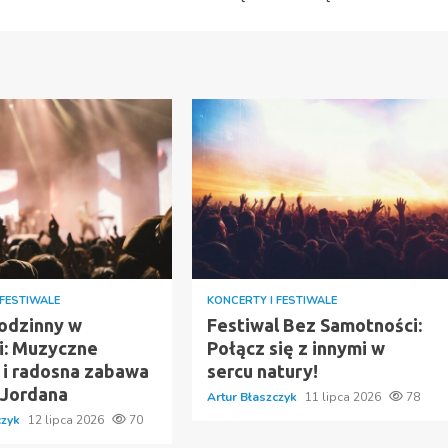
 FESTIWALE
KONCERTY I FESTIWALE
Rodzinny w
Festiwal Bez Samotności:
i: Muzyczne
Połącz się z innymi w
e i radosna zabawa
sercu natury!
 Jordana
Artur Błaszczyk
11 lipca 2026
78
czyk
12 lipca 2026
70