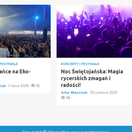
 FESTIWALE
KONCERTY I FESTIWALE
ańce na Eko-
Noc Świętojańska: Magia
rycerskich zmagań i
radości!
czyk
1 lipca 2026
91
Artur Błaszczyk
30 czerwca 2026
88