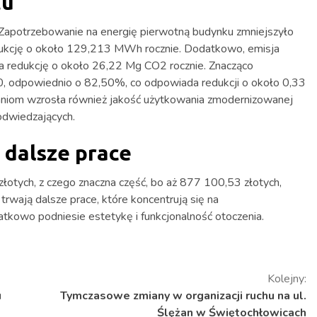
tu
. Zapotrzebowanie na energię pierwotną budynku zmniejszyło
edukcję o około 129,213 MWh rocznie. Dodatkowo, emisja
a redukcję o około 26,22 Mg CO2 rocznie. Znacząco
0, odpowiednio o 82,50%, co odpowiada redukcji o około 0,33
ałaniom wzrosła również jakość użytkowania zmodernizowanej
odwiedzających.
 dalsze prace
łotych, z czego znaczna część, bo aż 877 100,53 złotych,
trwają dalsze prace, które koncentrują się na
kowo podniesie estetykę i funkcjonalność otoczenia.
Kolejny:
u
Tymczasowe zmiany w organizacji ruchu na ul.
Ślężan w Świętochłowicach