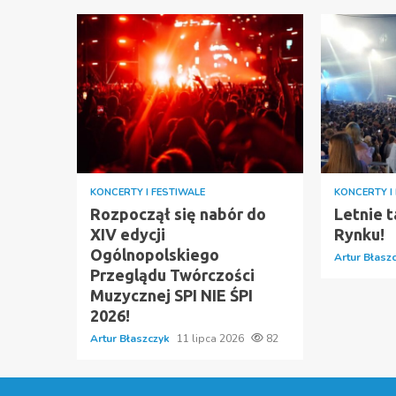
KONCERTY I FESTIWALE
KONCERTY I
Rozpoczął się nabór do
Letnie t
XIV edycji
Rynku!
Ogólnopolskiego
Artur Błasz
Przeglądu Twórczości
Muzycznej SPI NIE ŚPI
2026!
Artur Błaszczyk
11 lipca 2026
82