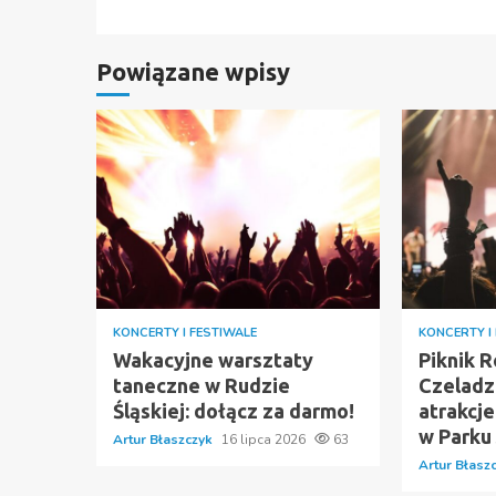
Powiązane wpisy
KONCERTY I FESTIWALE
KONCERTY I
Wakacyjne warsztaty
Piknik 
taneczne w Rudzie
Czeladz
Śląskiej: dołącz za darmo!
atrakcj
w Parku
Artur Błaszczyk
16 lipca 2026
63
Artur Błasz