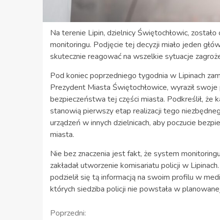
Na terenie Lipin, dzielnicy Świętochłowic, został
monitoringu. Podjęcie tej decyzji miało jeden g
skutecznie reagować na wszelkie sytuacje zagroże
Pod koniec poprzedniego tygodnia w Lipinach zam
Prezydent Miasta Świętochłowice, wyraził swoje 
bezpieczeństwa tej części miasta. Podkreślił, że 
stanowią pierwszy etap realizacji tego niezbędneg
urządzeń w innych dzielnicach, aby poczucie bez
miasta.
Nie bez znaczenia jest fakt, że system monitorin
zakładał utworzenie komisariatu policji w Lipinach
podzielił się tą informacją na swoim profilu w med
których siedziba policji nie powstała w planowanej 
Kontynuuj
Poprzedni: