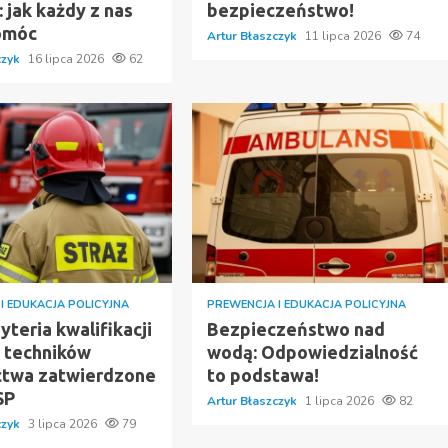
 jak każdy z nas
bezpieczeństwo!
omóc
Artur Błaszczyk
11 lipca 2026
74
czyk
16 lipca 2026
62
I EDUKACJA POLICYJNA
PREWENCJA I EDUKACJA POLICYJNA
teria kwalifikacji
Bezpieczeństwo nad
y techników
wodą: Odpowiedzialność
ctwa zatwierdzone
to podstawa!
SP
Artur Błaszczyk
1 lipca 2026
82
czyk
3 lipca 2026
79