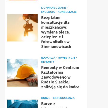
DOFINANSOWANIE
EKOLOGIA
KONSULTACJE
Bezpłatne
konsultacje dla
mieszkańców:
wymiana pieca,
ocieplenie i
fotowoltaika w
Siemianowicach
EDUKACJA
INWESTYCJE
REMONTY
Remonty w Centrum
Kształcenia
Zawodowego w
Rudzie Śląskiej
zbliżają się do końca
BURZE
METEOROLOGIA
Burze z