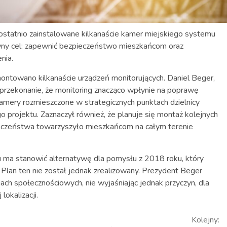
o ostatnio zainstalowane kilkanaście kamer miejskiego systemu
łówny cel: zapewnić bezpieczeństwo mieszkańcom oraz
nia.
ontowano kilkanaście urządzeń monitorujących. Daniel Beger,
przekonanie, że monitoring znacząco wpłynie na poprawę
kamery rozmieszczone w strategicznych punktach dzielnicy
o projektu. Zaznaczył również, że planuje się montaż kolejnych
pieczeństwa towarzyszyło mieszkańcom na całym terenie
gu ma stanowić alternatywę dla pomysłu z 2018 roku, który
. Plan ten nie został jednak zrealizowany. Prezydent Beger
iach społecznościowych, nie wyjaśniając jednak przyczyn, dla
lokalizacji.
Kolejny: