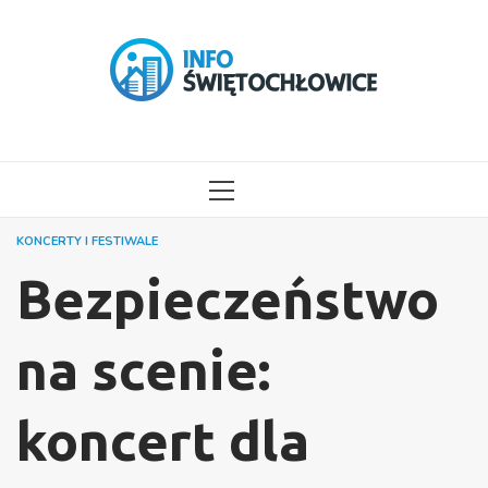
Przejdź
do
treści
MENU
GŁÓWNE
KONCERTY I FESTIWALE
Bezpieczeństwo
na scenie:
koncert dla