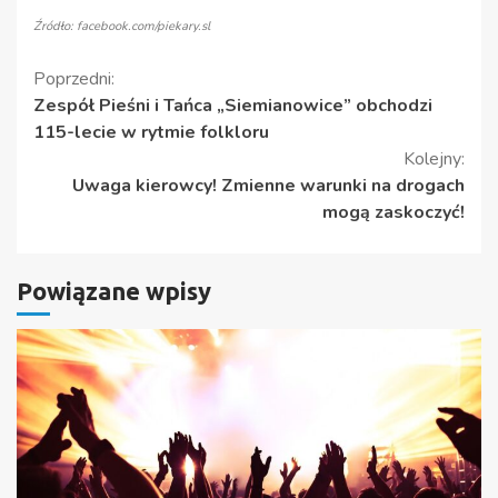
Źródło: facebook.com/piekary.sl
Kontynuuj
Poprzedni:
Zespół Pieśni i Tańca „Siemianowice” obchodzi
czytanie
115-lecie w rytmie folkloru
Kolejny:
Uwaga kierowcy! Zmienne warunki na drogach
mogą zaskoczyć!
Powiązane wpisy