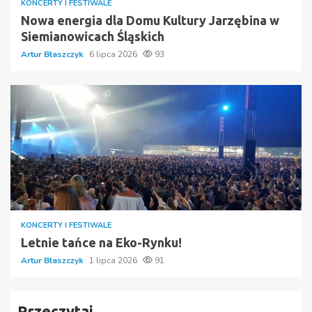
KONCERTY I FESTIWALE
Nowa energia dla Domu Kultury Jarzębina w
Siemianowicach Śląskich
Artur Błaszczyk
6 lipca 2026
93
KONCERTY I FESTIWALE
Letnie tańce na Eko-Rynku!
Artur Błaszczyk
1 lipca 2026
91
Przeczytaj