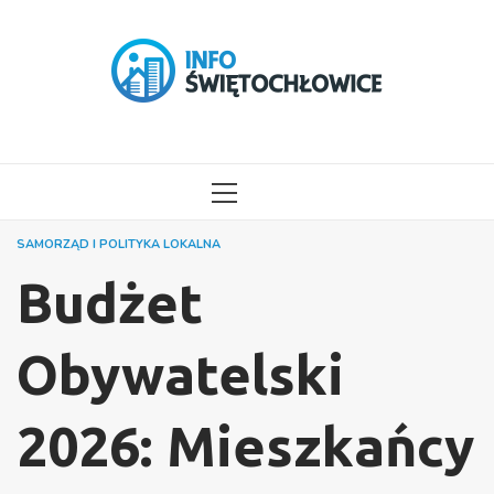
Przejdź
do
treści
MENU
GŁÓWNE
SAMORZĄD I POLITYKA LOKALNA
Budżet
Obywatelski
2026: Mieszkańcy