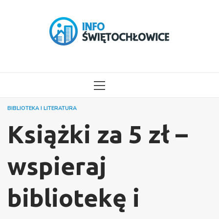
Przejdź
do
treści
MENU
GŁÓWNE
BIBLIOTEKA I LITERATURA
Książki za 5 zł –
wspieraj
bibliotekę i