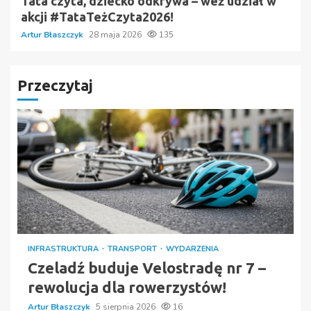
Tata czyta, dziecko odkrywa – weź udział w
akcji #TataTeżCzyta2026!
Artur Błaszczyk
28 maja 2026
135
Przeczytaj
INFRASTRUKTURA
TRANSPORT
WYDARZENIA
Czeladź buduje Velostradę nr 7 –
rewolucja dla rowerzystów!
Artur Błaszczyk
5 sierpnia 2026
16