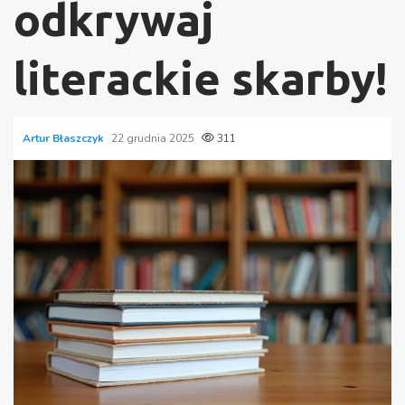
odkrywaj
literackie skarby!
Artur Błaszczyk
22 grudnia 2025
311