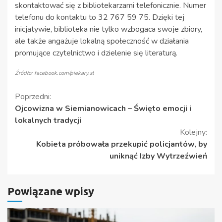
skontaktować się z bibliotekarzami telefonicznie. Numer
telefonu do kontaktu to 32 767 59 75. Dzięki tej
inicjatywie, biblioteka nie tylko wzbogaca swoje zbiory,
ale także angażuje lokalną społeczność w działania
promujące czytelnictwo i dzielenie się literaturą.
Źródło: facebook.com/piekary.sl
Kontynuuj
Poprzedni:
Ojcowizna w Siemianowicach – Święto emocji i
czytanie
lokalnych tradycji
Kolejny:
Kobieta próbowała przekupić policjantów, by
uniknąć Izby Wytrzeźwień
Powiązane wpisy