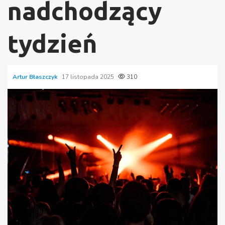
nadchodzący
tydzień
Artur Błaszczyk
17 listopada 2025
310