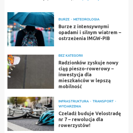
BURZE
METEOROLOGIA
Burze z intensywnymi
opadami i silnym wiatrem –
ostrzeżenia IMGW-PIB
BEZ KATEGORII
Radzionków zyskuje nowy
ciąg pieszo-rowerowy –
inwestycja dla
mieszkańców w lepszą
mobilność
INFRASTRUKTURA
TRANSPORT
WYDARZENIA
Czeladź buduje Velostradę
nr 7 – rewolucja dla
rowerzystów!