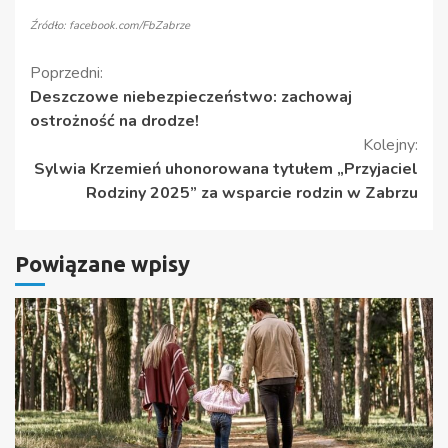
Źródło: facebook.com/FbZabrze
Kontynuuj
Poprzedni:
Deszczowe niebezpieczeństwo: zachowaj
czytanie
ostrożność na drodze!
Kolejny:
Sylwia Krzemień uhonorowana tytułem „Przyjaciel
Rodziny 2025” za wsparcie rodzin w Zabrzu
Powiązane wpisy