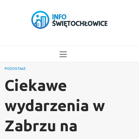
Przejdź
do
treści
MENU
GŁÓWNE
POZOSTAŁE
Ciekawe
wydarzenia w
Zabrzu na