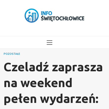
Przejdź
do
treści
MENU
GŁÓWNE
POZOSTAŁE
Czeladź zaprasza
na weekend
pełen wydarzeń: