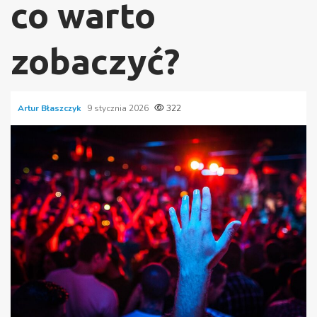
co warto
zobaczyć?
Artur Błaszczyk
9 stycznia 2026
322