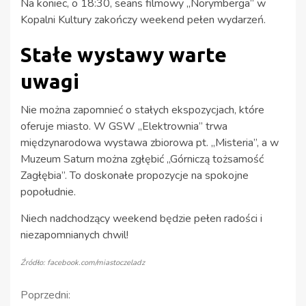
Na koniec, o 18:30, seans filmowy „Norymberga” w
Kopalni Kultury zakończy weekend pełen wydarzeń.
Stałe wystawy warte
uwagi
Nie można zapomnieć o stałych ekspozycjach, które
oferuje miasto. W GSW „Elektrownia” trwa
międzynarodowa wystawa zbiorowa pt. „Misteria”, a w
Muzeum Saturn można zgłębić „Górniczą tożsamość
Zagłębia”. To doskonałe propozycje na spokojne
popołudnie.
Niech nadchodzący weekend będzie pełen radości i
niezapomnianych chwil!
Źródło: facebook.com/miastoczeladz
Kontynuuj
Poprzedni: