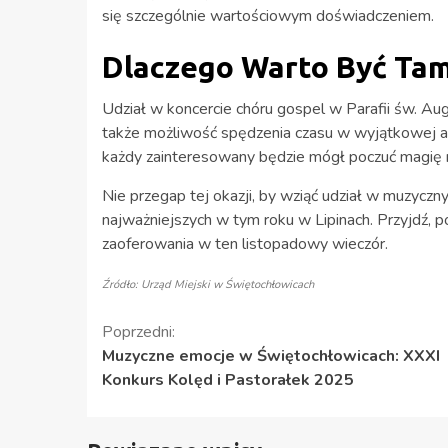
się szczególnie wartościowym doświadczeniem.
Dlaczego Warto Być Ta
Udział w koncercie chóru gospel w Parafii św. Aug
także możliwość spędzenia czasu w wyjątkowej a
każdy zainteresowany będzie mógł poczuć magię mu
Nie przegap tej okazji, by wziąć udział w muzycz
najważniejszych w tym roku w Lipinach. Przyjdź, p
zaoferowania w ten listopadowy wieczór.
Źródło: Urząd Miejski w Świętochłowicach
Kontynuuj
Poprzedni:
Muzyczne emocje w Świętochłowicach: XXXI
czytanie
Konkurs Kolęd i Pastorałek 2025