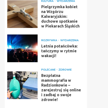
KULTURA
WYDARZENIA
Pielgrzymka kobiet
na Wzgórzu
Kalwaryjskim:
duchowe spotkanie
w Piekarach Śląskich
ROZRYWKA
WYDARZENIA
Letnia potańcówka:
tańczymy w rytmie
wakacji!
POLECANE
ZDROWIE
Bezpłatna
mammografia w
Radzionkowie –
zarejestruj się online
i zadbaj o swoje
zdrowie!