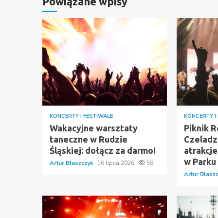
Powiązane wpisy
KONCERTY I FESTIWALE
KONCERTY I
Wakacyjne warsztaty
Piknik 
taneczne w Rudzie
Czeladz
Śląskiej: dołącz za darmo!
atrakcj
w Parku
Artur Błaszczyk
16 lipca 2026
58
Artur Błasz