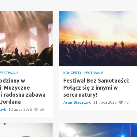
 FESTIWALE
KONCERTY I FESTIWALE
Rodzinny w
Festiwal Bez Samotności:
i: Muzyczne
Połącz się z innymi w
e i radosna zabawa
sercu natury!
 Jordana
Artur Błaszczyk
11 lipca 2026
76
czyk
12 lipca 2026
66