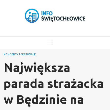
Przejdź
do
treści
MENU
GŁÓWNE
KONCERTY I FESTIWALE
Największa
parada strażacka
w Będzinie na