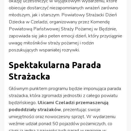
okazję uczestniczyć w wyjątkowym wydarzeniu, które
obiecuje dostarczyć niezapomnianych wrażeń zarówno
młodszym, jak i starszym. Powiatowy Strażacki Dzień
Dziecka w Czeladzi, organizowany przez Komendę
Powiatową Państwowej Straży Pożarnej w Będzinie,
zapowiada się jako pełen emocji dzień, który przyciągnie
uwagę miłośników straży pożarnej i rodzin
poszukujących wspaniałej rozrywki.
Spektakularna Parada
Strażacka
Głównym punktem programu będzie imponująca parada
strażacka, która zgromadzi jednostki z całego powiatu
będzińskiego.
Ulicami Czeladzi przemaszerują
pododdziały strażaków
, prezentując swoje
umiejętności oraz nowoczesny sprzęt. W wydarzeniu
weźmie udział ponad 50 pojazdów pożarniczych, co
czyni ją jedną z największych parad w regionie w