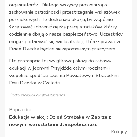
organizatorów. Dlatego wszyscy proszeni są o
zachowanie ostrożności i przestrzeganie wskazówek
porządkowych. To doskonała okazja, by wspólnie
świętować i docenić ciężką pracę strażaków, którzy
codziennie dbają o nasze bezpieczeństwo. Uczestnicy
mogą spodziewać się wielu atrakcji, które sprawią, że
Dzień Dziecka będzie niezapomnianym przeżyciem.
Nie przegapcie tej wyjątkowej okazji do zabawy i
edukacji w jednym! Przyjdźcie całymi rodzinami i
wspólnie spędźcie czas na Powiatowym Strażackim
Dniu Dziecka w Czeladzi.
Źródło: facebook.com/miastoczeladz
Kontynuuj
Poprzedni:
Edukacja w akcji: Dzień Strażaka w Zabrzu z
czytanie
nowymi warsztatami dla społeczności
Kolejny: