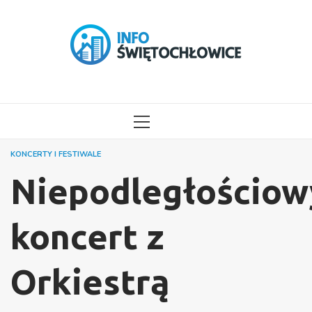
Przejdź
do
treści
MENU
GŁÓWNE
KONCERTY I FESTIWALE
Niepodległościow
koncert z
Orkiestrą