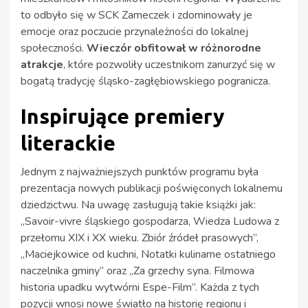
to odbyło się w SCK Zameczek i zdominowały je
emocje oraz poczucie przynależności do lokalnej
społeczności.
Wieczór obfitował w różnorodne
atrakcje
, które pozwoliły uczestnikom zanurzyć się w
bogatą tradycję śląsko-zagłębiowskiego pogranicza.
Inspirujące premiery
literackie
Jednym z najważniejszych punktów programu była
prezentacja nowych publikacji poświęconych lokalnemu
dziedzictwu. Na uwagę zasługują takie książki jak:
„Savoir-vivre śląskiego gospodarza, Wiedza Ludowa z
przełomu XIX i XX wieku. Zbiór źródeł prasowych”,
„Maciejkowice od kuchni, Notatki kulinarne ostatniego
naczelnika gminy” oraz „Za grzechy syna. Filmowa
historia upadku wytwórni Espe-Film”. Każda z tych
pozycji wnosi nowe światło na historię regionu i