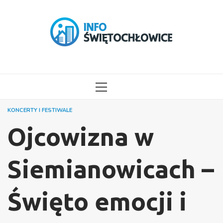
Przejdź
do
treści
MENU
GŁÓWNE
KONCERTY I FESTIWALE
Ojcowizna w
Siemianowicach –
Święto emocji i