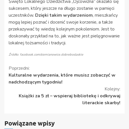
Święto Lokalnego Dziedzictwa „Ojcowizna” okazało się
sukcesem, który jeszcze na długo zostanie w pamięci
uczestników.
Dzięki takim wydarzeniom
, mieszkańcy
mogą lepiej poznać i docenić swoje korzenie, a także
przekazywać tę wiedzę kolejnym pokoleniom. Jest to
doskonały przykład na to, jak ważne jest pielęgnowanie
lokalnej tożsamości i tradycji.
Źródło: facebook.com/siemianowice.dobreboslaskie
Kontynuuj
Poprzedni:
Kulturalne wydarzenia, które musisz zobaczyć w
czytanie
nadchodzącym tygodniu!
Kolejny:
Książki za 5 zł – wspieraj bibliotekę i odkrywaj
literackie skarby!
Powiązane wpisy