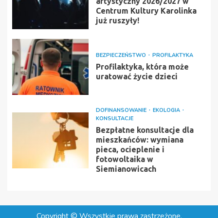
artystyczny 2026/2027 w
Centrum Kultury Karolinka
już ruszyły!
BEZPIECZEŃSTWO
PROFILAKTYKA
Profilaktyka, która może
uratować życie dzieci
DOFINANSOWANIE
EKOLOGIA
KONSULTACJE
Bezpłatne konsultacje dla
mieszkańców: wymiana
pieca, ocieplenie i
fotowoltaika w
Siemianowicach
Copyright © Wszystkie prawa zastrzeżone.