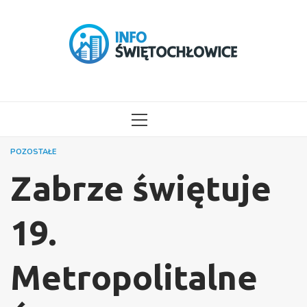
Przejdź
do
treści
MENU
GŁÓWNE
POZOSTAŁE
Zabrze świętuje
19.
Metropolitalne