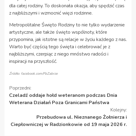
dla całej rodziny. To doskonała okazja, aby spędzić czas
z najbliższymi i wzmocnić więzi rodzinne.
Metropolitalne Święto Rodziny to nie tylko wydarzenie
artystyczne, ale także święto wspólnoty, które
przypomina, jak istotne są relacje w życiu każdego z nas.
Warto być częścią tego święta i celebrować je z
najbliższymi, czerpiąc z niego mnóstwo radości i
inspiracji na przyszłość.
Źródło: facebook.com/FbZabrze
Kontynuuj
Poprzedni:
Czeladź oddaje hołd weteranom podczas Dnia
czytanie
Weterana Działań Poza Granicami Państwa
Kolejny:
Przebudowa ul. Nieznanego Żołnierza i
Ciepłowniczej w Radzionkowie od 19 maja 2026 r.