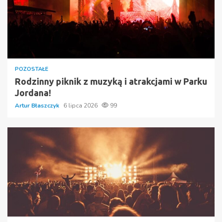
POZOSTAŁE
Rodzinny piknik z muzyką i atrakcjami w Parku
Jordana!
Artur Błaszczyk
6 lipca 2026
99