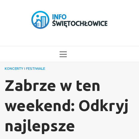
Przejdź
do
treści
MENU
GŁÓWNE
KONCERTY I FESTIWALE
Zabrze w ten
weekend: Odkryj
najlepsze