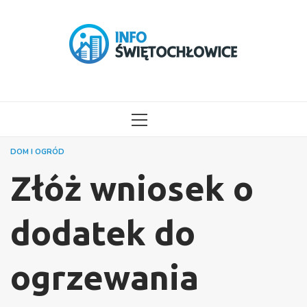
Przejdź
do
treści
MENU
GŁÓWNE
DOM I OGRÓD
Złóż wniosek o
dodatek do
ogrzewania