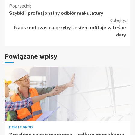
Kontynuuj
Poprzedni:
Szybki i profesjonalny odbiór makulatury
czytanie
Kolejny:
Nadszedł czas na grzyby! Jesień obfituje w leśne
dary
Powiązane wpisy
DOM I OGRÓD
Zrealizuj swoje marzenia – odkryj mieszkania