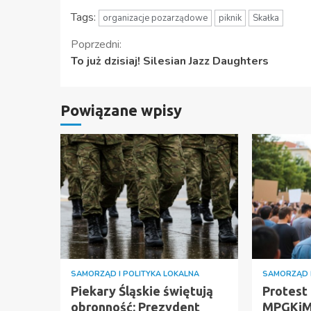
Tags:
organizacje pozarządowe
piknik
Skałka
Kontynuuj
Poprzedni:
To już dzisiaj! Silesian Jazz Daughters
czytanie
Powiązane wpisy
SAMORZĄD I POLITYKA LOKALNA
SAMORZĄD I
Piekary Śląskie świętują
Protest
obronność: Prezydent
MPGKiM: