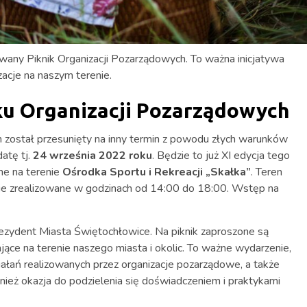
wany Piknik Organizacji Pozarządowych. To ważna inicjatywa
zacje na naszym terenie.
ku Organizacji Pozarządowych
h został przesunięty na inny termin z powodu złych warunków
atę tj.
24 września 2022 roku
. Będzie to już XI edycja tego
ne na terenie
Ośrodka Sportu i Rekreacji „Skałka”
. Teren
ie zrealizowane w godzinach od 14:00 do 18:00. Wstęp na
ezydent Miasta Świętochłowice. Na piknik zaproszone są
ące na terenie naszego miasta i okolic. To ważne wydarzenie,
ałań realizowanych przez organizacje pozarządowe, a także
nież okazja do podzielenia się doświadczeniem i praktykami