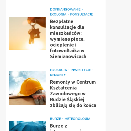
DOFINANSOWANIE
EKOLOGIA
KONSULTACJE
Bezpłatne
konsultacje dla
mieszkańców:
wymiana pieca,
ocieplenie i
fotowoltaika w
Siemianowicach
EDUKACJA
INWESTYCJE
REMONTY
Remonty w Centrum
Kształcenia
Zawodowego w
Rudzie Śląskiej
zbliżają się do końca
BURZE
METEOROLOGIA
Burze z