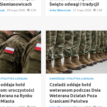
 Siemianowicach
Święto odwagi i tradycji!
czyk
29 maja 2026
139
Artur Błaszczyk
27 maja 2026
149
 POLITYKA LOKALNA
SAMORZĄD I POLITYKA LOKALNA
 oddaje hołd
Czeladź oddaje hołd
om: uroczystości
weteranom podczas Dnia
terana na Rynku
Weterana Działań Poza
 Miasta
Granicami Państwa