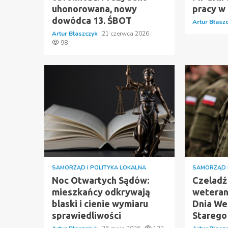
uhonorowana, nowy
pracy w
dowódca 13. ŚBOT
Artur Błasz
Artur Błaszczyk
21 czerwca 2026
98
SAMORZĄD I POLITYKA LOKALNA
SAMORZĄD I
Noc Otwartych Sądów:
Czeladź
mieszkańcy odkrywają
weteran
blaski i cienie wymiaru
Dnia We
sprawiedliwości
Starego