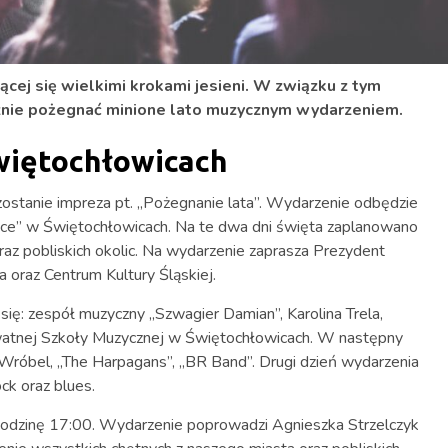
ącej się wielkimi krokami jesieni. W związku z tym
znie pożegnać minione lato muzycznym wydarzeniem.
więtochłowicach
 zostanie impreza pt. „Pożegnanie lata”. Wydarzenie odbędzie
ałce” w Świętochłowicach. Na te dwa dni święta zaplanowano
raz pobliskich okolic. Na wydarzenie zaprasza Prezydent
 oraz Centrum Kultury Śląskiej.
się: zespół muzyczny „Szwagier Damian”, Karolina Trela,
watnej Szkoły Muzycznej w Świętochłowicach. W następny
 Wróbel, „The Harpagans”, „BR Band”. Drugi dzień wydarzenia
ck oraz blues.
godzinę 17:00. Wydarzenie poprowadzi Agnieszka Strzelczyk