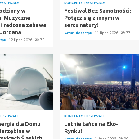
 FESTIWALE
KONCERTY I FESTIWALE
Rodzinny w
Festiwal Bez Samotności:
i: Muzyczne
Połącz się z innymi w
e i radosna zabawa
sercu natury!
 Jordana
Artur Błaszczyk
11 lipca 2026
77
czyk
12 lipca 2026
70
 FESTIWALE
KONCERTY I FESTIWALE
ergia dla Domu
Letnie tańce na Eko-
 Jarzębina w
Rynku!
owicach Śląskich
Artur Błaszczyk
1 lipca 2026
90