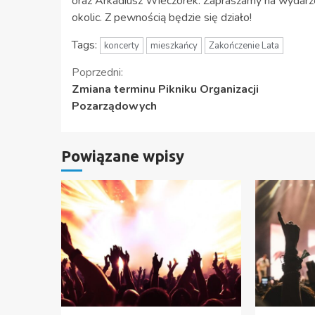
oraz Arkadiusz Wieczorek. Zapraszamy na wydarze
okolic. Z pewnością będzie się działo!
Tags:
koncerty
mieszkańcy
Zakończenie Lata
Kontynuuj
Poprzedni:
Zmiana terminu Pikniku Organizacji
czytanie
Pozarządowych
Powiązane wpisy