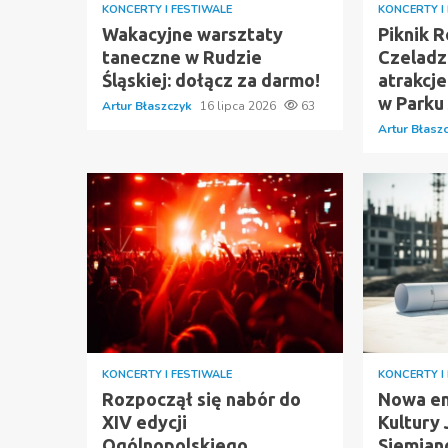
KONCERTY I FESTIWALE
KONCERTY I
Wakacyjne warsztaty
Piknik 
taneczne w Rudzie
Czeladz
Śląskiej: dołącz za darmo!
atrakcj
w Parku
Artur Błaszczyk
16 lipca 2026
63
Artur Błasz
KONCERTY I FESTIWALE
KONCERTY I
Rozpoczął się nabór do
Nowa en
XIV edycji
Kultury
Ogólnopolskiego
Siemian